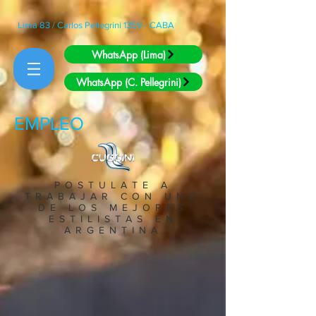
Lima 83 / Carlos Pellegrini 1359 - CABA
WhatsApp (Lima)
WhatsApp (C. Pellegrini)
EMPLEO
POSTULATE A
TRABAJAR CON UNO
DE LOS MEJORES
ESTILISTAS EN
ARGENTINA