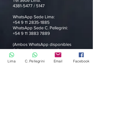
Tel Sede Lima:
4381-5477
/ 5147
WhatsApp Sede Lima:
+54 9 11 2835-1885
WhatsApp Sede C. Pellegrini:
+54 9 11 3883 7889
(Ambos WhatsApp disponibles
únicamente para mensajes
escritos/audios)
Lima
C. Pellegrini
Email
Facebook
Email:
info@cuggini.com
HORARIOS
Lunes-Viernes: 10:00am-8:00pm
Sabado: 10:00am-8:00pm
Newsletter
Enterate de las novedades y